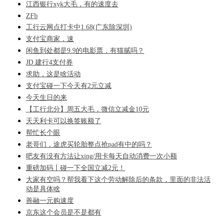
江西银行xyk大毛，有的速度去
ZFb
工行云网点打卡中1.68(广东除深圳)
支付宝商家，速
闲鱼到处都是9.9的电影票，有猫腻吗？
JD 建行4支付券
求助，这是啥活动
支付宝碰一下今天有2元立减
今天生日的来
【工行北分】周五大毛，微信立减金10元
天天利卡可以换签账额了
帮忙长个眼
老哥们，途虎买轮胎整点抢pad有中的吗？
吧友有没有方法让xing/用卡每天自动消费一次小额
重磅加码丨碰一下全国立减2元！
大家有空吗？帮我看下这个劳动解除后的条款，里面的非法活
动是具体啥
善融一元购速度
京东这个会员是不是都有