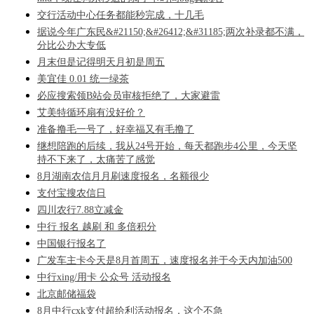
交行活动中心任务都能秒完成，十几毛
据说今年广东民&#21150;&#26412;&#31185;两次补录都不满，
分比公办大专低
月末但是记得明天月初是周五
美宜佳 0.01 统一绿茶
必应搜索领B站会员审核拒绝了，大家避雷
艾美特循环扇有没好价？
准备撸毛一号了，好幸福又有毛撸了
继想陪跑的后续，我从24号开始，每天都跑步4公里，今天坚
持不下来了，太痛苦了感觉
8月湖南农信月月刷速度报名，名额很少
支付宝搜农信日
四川农行7.88立减金
中行 报名 越刷 和 多倍积分
中国银行报名了
广发车主卡今天是8月首周五，速度报名并于今天内加油500
中行xing/用卡 公众号 活动报名
北京邮储福袋
8月中行cxk支付超给利活动报名，这个不急