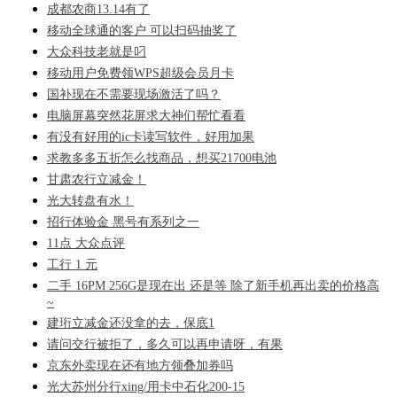
成都农商13.14有了
移动全球通的客户 可以扫码抽奖了
大众科技老就是叼
移动用户免费领WPS超级会员月卡
国补现在不需要现场激活了吗？
电脑屏幕突然花屏求大神们帮忙看看
有没有好用的ic卡读写软件，好用加果
求教多多五折怎么找商品，想买21700电池
甘肃农行立减金！
光大转盘有水！
招行体验金 黑号有系列之一
11点 大众点评
工行 1 元
二手 16PM 256G是现在出 还是等 除了新手机再出卖的价格高
~
建珩立减金还没拿的去，保底1
请问交行被拒了，多久可以再申请呀，有果
京东外卖现在还有地方领叠加券吗
光大苏州分行xing/用卡中石化200-15