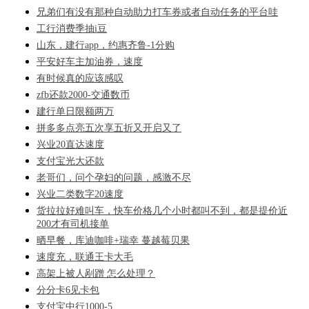
兄弟们有没有那种自动助力打车券或者自动任务的平台哇
工行消费季抽i豆
山东，建行app，约惠齐鲁-1分购
平安好车主加油券，速度
有时候真的应该感叹
zfb还款2000-交通数币
建行单日限额两万
拼多多点亮五次享五折又开启又了
兴业20直达速度
支付宝光大还款
老哥们，问个孕妇的问题，感激不尽
兴业二类数字20速度
货拉拉好难叫车，快车价格几个小时都叫不到，都是提价近
200才有司机接单
晒早餐，库迪咖啡+瑞幸 蔓越莓贝果
速度充，联通王卡大毛
高架上被人剐蹭 怎么处理？
分分卡6见卡包
支付宝中行1000-5