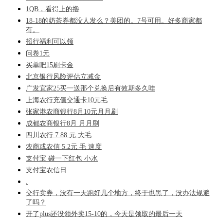
1QB，看得上的撸
18-18的奶茶券都没人发么？美团的。7号可用。好多商家都
有。
招行福利可以领
问卷1元
买单吧15刷卡金
北京银行风险评估立减金
广发宜家25买一送那个兑换后有效期多久哇
上海农行充值交通卡10元毛
张家港农商银行8月10元月月刷
成都农商银行8月 月月刷
四川农行 7.88 元 大毛
农商或农信 5.2元 毛 速度
支付宝 碰一下红包 小水
支付宝农信日
.
交行卖券，没有一天跑好几个地方，终于也黑了，没办法规避
了吗？
开了plus还没领外卖15-10的，今天是领取的最后一天