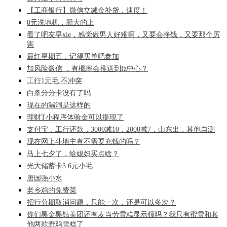
【工商银行】微信立减金补货，速度！
0元洗地机，胆大的上
看了吧友早xie，感觉做男人好难啊，又要会挣钱，又要那个厉
害
最红星期五，记得买单吧参加
加风险微信 ，有概率会推送到fz中心？
工行1元毛 不冲突
白条分分卡没有了吗
现在的漏洞是这样的
理财T小程序体验金可以提现了
支付宝，工行还款，3000减10，2000减7，山东出，其他自测
现在网上斗地主有不需要充钱的吗？
马上七夕了，给媳妇买点啥？
光大储蓄卡3.6元小毛
唐国强小水
老乡鸡的免费菜
招行分期取消问题，只能一次，还是可以多次？
你们黑金黑钻美团还有麦当劳雪糕显示领吗？我只有蜜雪和其
他两款野鸡雪糕了