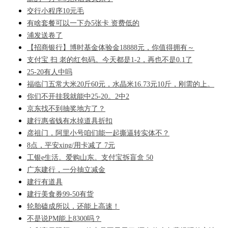
交行小程序10元毛
有啥套餐可以一下办5张卡 资费低的
浦发送卷了
【招商银行】博时基金体验金18888元，你值得拥有～
支付宝 扫 老的红包码。今天都是1-2，再也不是0.1了
25-20有人中吗
福临门五常大米20斤60元，水晶米16.73元10斤，刚需的上。
你们不开挂我就能中25-20。2中2
京东找不到抽奖地方了？
建行惠省钱有水掉道具折扣
彦祖门，阿里小号咱们能一起撕逼转实体不？
8点，平安xing/用卡减了 7元
工银e生活。爱购山东。支付宝拆盲盒 50
广东建行，一分抽立减金
建行有道具
建行美食券99-50有货
轮胎磕成所以，还能上高速！
不是说PM能上8300吗？