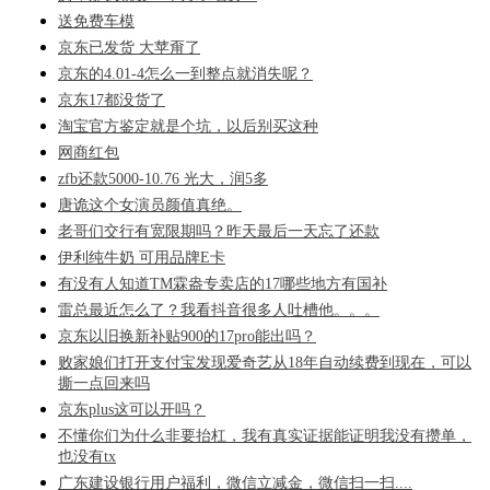
送免费车模
京东已发货 大苹甭了
京东的4.01-4怎么一到整点就消失呢？
京东17都没货了
淘宝官方鉴定就是个坑，以后别买这种
网商红包
zfb还款5000-10.76 光大，润5多
唐诡这个女演员颜值真绝。
老哥们交行有宽限期吗？昨天最后一天忘了还款
伊利纯牛奶 可用品牌E卡
有没有人知道TM霖盎专卖店的17哪些地方有国补
雷总最近怎么了？我看抖音很多人吐槽他。。。
京东以旧换新补贴900的17pro能出吗？
败家娘们打开支付宝发现爱奇艺从18年自动续费到现在，可以
撕一点回来吗
京东plus这可以开吗？
不懂你们为什么非要抬杠，我有真实证据能证明我没有攒单，
也没有tx
广东建设银行用户福利，微信立减金，微信扫一扫....