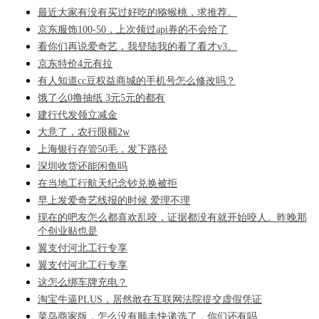
最近大家有没有买过好吃的猕猴桃，求推荐。
京东服饰100-50，上次领过api券的不会给了
看你们再说爱奇艺，我登陆我的看了看才v3。
京东特价4元有拉
有人知道cc豆权益商城的手机号怎么修改吗？
饿了么0撸抽纸 3元5元的都有
建行代发领立减金
大意了，农行限额2w
上海银行存管50毛，发下路径
深圳收货还能闲鱼吗
在当地工行航天纪念钞兑换被拒
早上发爱奇艺线报的时候 爱理不理
现在的吧友怎么都喜欢乱咬，证据都没有就开始咬人。昨晚那
个创业贴也是
翼支付河北工行专享
翼支付河北工行专享
这怎么绑车牌充电？
淘宝牛逼PLUS，居然敢在互联网法院提交虚假凭证
菜鸟商家版，怎么没有顺丰快递选了，你们还有吗