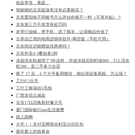
收益率等，果蔬，
智能锁的京东延保有没有必要购买？
京东爱回收不同账号怎么评估价格不一样（不算补贴）？
京东第三方不发货有处罚吗
老哥们油锅，寄手机，选了顺丰，让填物品价值了
分享自己用的电商进销存软件-网页版（手机可用）
京东现在还能赠送优惠券吗？
京东外卖4-3叠加券2种
冰箱洗衣机都用了3年这样，华凌冰箱买的时候800，TCL洗衣
机580，卖二手多少合适
换了 17 后，4 个大号备用微信，都出现设备风险。怎么搞？
工行0.5元毛
工行工银瑞信1毛线
广西农信立减金
京东17以旧换新好像大毛
厦门国际银行app生活缴费
国上国网
大毛！！支付宝网商余利宝10元红包
最折磨人的病鼻炎