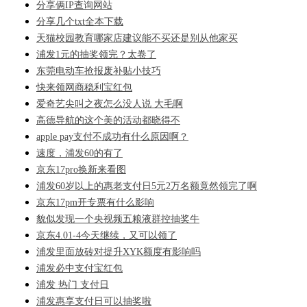
分享俩IP查询网站
分享几个txt全本下载
天猫校园教育哪家店建议能不买还是别从他家买
浦发1元的抽奖领完？太卷了
东莞电动车抢报废补贴小技巧
快来领网商稳利宝红包
爱奇艺尖叫之夜怎么没人说 大毛啊
高德导航的这个美的活动都晓得不
apple pay支付不成功有什么原因啊？
速度，浦发60的有了
京东17pro换新来看图
浦发60岁以上的惠老支付日5元2万名额竟然领完了啊
京东17pm开专票有什么影响
貌似发现一个央视频五粮液群控抽奖牛
京东4.01-4今天继续，又可以领了
浦发里面放砖对提升XYK额度有影响吗
浦发必中支付宝红包
浦发 热门 支付日
浦发惠享支付日可以抽奖啦