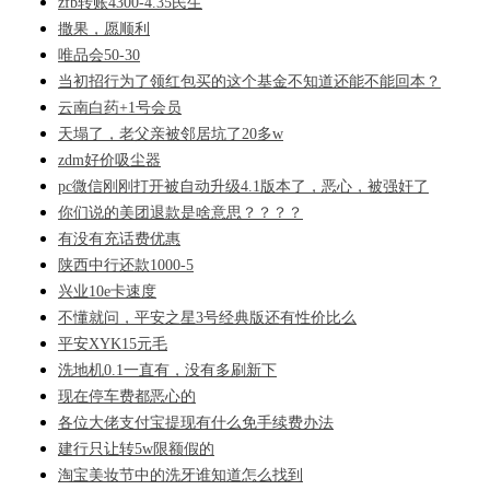
zfb转账4300-4.35民生
撒果，愿顺利
唯品会50-30
当初招行为了领红包买的这个基金不知道还能不能回本？
云南白药+1号会员
天塌了，老父亲被邻居坑了20多w
zdm好价吸尘器
pc微信刚刚打开被自动升级4.1版本了，恶心，被强奸了
你们说的美团退款是啥意思？？？？
有没有充话费优惠
陕西中行还款1000-5
兴业10e卡速度
不懂就问，平安之星3号经典版还有性价比么
平安XYK15元毛
洗地机0.1一直有，没有多刷新下
现在停车费都恶心的
各位大佬支付宝提现有什么免手续费办法
建行只让转5w限额假的
淘宝美妆节中的洗牙谁知道怎么找到