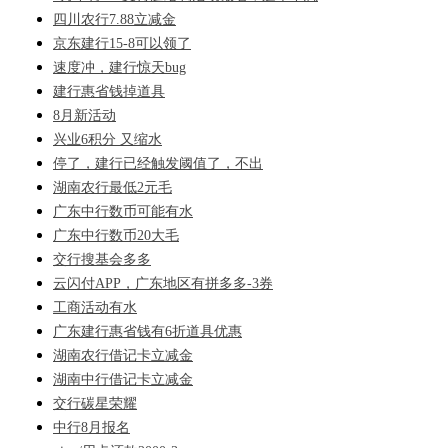
四川农行7.88立减金
京东建行15-8可以领了
速度冲，建行惊天bug
建行惠省钱掉道具
8月新活动
兴业6积分 又缩水
停了，建行已经触发阈值了，不出
湖南农行最低2元毛
广东中行数币可能有水
广东中行数币20大毛
交行搜基会多多
云闪付APP，广东地区有拼多多-3券
工商活动有水
广东建行惠省钱有6折道具优惠
湖南农行借记卡立减金
湖南中行借记卡立减金
交行碳星荣耀
中行8月报名