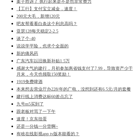
案子胜诉了 执行起来是不是也非常费力
【工行】支付宝立减金，速度！
200元大毛，新增120元
吧友帮看看白条这个利息高吗？
亚瑟128每天稳定2-2.5
谈了个-40
说说学平险，也求个全面的
新的痛风药
广东汽车以旧换新补贴1.5万
感谢大气的建行，月初参加惠省钱支付了7.99，导致资产少于
月末，今天也领取150奖励！
1919免费啤酒
本来想去营业厅办228/年的广电，没想到还有6.5元/月的套餐
建行线上消费达标60差点忘了
九号m5买到了
跟老板对骂了一下午
速度！京东扭蛋
还是一分钱一分货啊~
有啥在线影视app tv版本能看的？