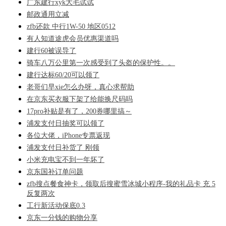
广东建行xyk大毛试试
邮政通用立减
zfb还款 中行1W-50 地区0512
有人知道途虎会员优惠渠道吗
建行60被误导了
骑车八万公里第一次感受到了头盔的保护性。。
建行达标60/20可以领了
老哥们早xie怎么办呀，真心求帮助
在京东买衣服下架了给能换尺码吗
17pro补贴是有了，200券哪里搞～
浦发支付日抽奖可以领了
各位大佬，iPhone专票返现
浦发支付日补货了 刚领
小米充电宝不到一年坏了
京东国补订单问题
zfb搜点餐食神卡，领取后搜蜜雪冰城小程序-我的礼品卡 充 5
反复两次
工行新活动保底0.3
京东一分钱的购物分享