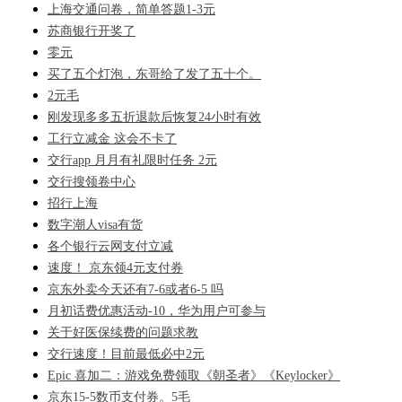
上海交通问卷，简单答题1-3元
苏商银行开奖了
零元
买了五个灯泡，东哥给了发了五十个。
2元毛
刚发现多多五折退款后恢复24小时有效
工行立减金 这会不卡了
交行app 月月有礼限时任务 2元
交行搜领卷中心
招行上海
数字潮人visa有货
各个银行云网支付立减
速度！ 京东领4元支付券
京东外卖今天还有7-6或者6-5 吗
月初话费优惠活动-10，华为用户可参与
关于好医保续费的问题求教
交行速度！目前最低必中2元
Epic 喜加二：游戏免费领取《朝圣者》《Keylocker》
京东15-5数币支付券。5毛