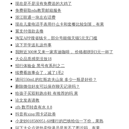
现在是不是没有免费送的大鸡了
免费获取edu教育邮箱服务
浙江联通一块左右话费
现在儿童电话手表用什么卡和套餐比较划算，有果
翼支付借款去撸
淘宝APP搜省钱卡，部分号能领天猫5元无门槛
说下开学送礼这件事
我附近300米又来一家库迪咖啡， 价格都拼到3元一杯了
大众品质感觉没放18
招行体验金 黑号有系列之二
续费看故事会了，减了1毛2
请问550mL的红瓶农夫山泉 多少一瓶是好价？
删除微信好友可以保存聊天记录吗？
给孩子买双鞋跑步鞋 有推荐的吗 果
论文发表请教
zfb 数币转盘有水 8.8
抖音有xing/用卡还款券
小龙钞018580951-60懂行的巴铁给估一下价，果熟
问下大众点评外卖快递员是发不了图片吗，有果。