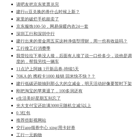
请吧友把京东奖票兑完
建行cc豆兑换的券什么时候上新？
家里的破烂手机能卖了
京东服饰100-50，网易保暖内衣24一套
深圳工行和深圳中行
建行出来的资金周五买这种净值型理财，周一也有收益吗？
工行搜工行消费季
我货拉拉下单没人接，后面有人接了说一口价多少，说他是调
度的，帮我另找一辆车
11点沪上阿姨 1亓新品券-持续5天
70KA 的 携程卡1000 核销 回米快不快？？
建行低碳还能抽到那么大的立减金，明天活动好像要暂时下架
刚把淘宝的苹果退了，100多润还有
e生活美好星期五别忘了
光大支付宝还款满3000元随机立减5以上
0.3红包
推荐些影视网站
交行app领券中心 xing/用卡好券
工行一元购物