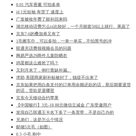
0.01 汽车香薰 可拍多单
jd 1元短袖 有货了 速度上
广发被收年费了能补回来吗
湖北移动话费怎么tx比较好，一个月能套50以上就行。果蔬了
京东7-6的叠加券又有了
1毛擦车巾，可以多拍，一单一单买，不怕黑号的冲
联通充话费领视频会员的问题
网易严选29两件儿童防晒衣
鸡蛋都这么难抢了吗？
又到月末了，例行查缺补漏。
求助,美团商家刷补贴被封了，钱提不出来了
京东如果把用白条支付的订单用余额还款的话，那后期要退货
的话，货款是退哪里
京东今天移动合约苹果
【中国银行】3元-18.88元微信立减金 广东受邀用户
发现自己联通王卡名下多了一条宽带，不是自己办的
兄弟们，这是怎么个情况
邮储5元毛（如图）
0.3 小毛 刚中