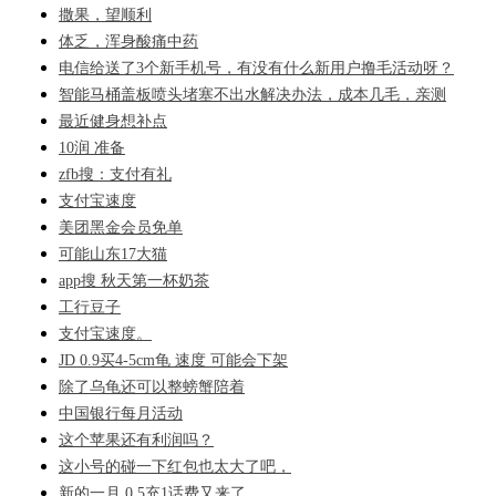
撒果，望顺利
体乏，浑身酸痛中药
电信给送了3个新手机号，有没有什么新用户撸毛活动呀？
智能马桶盖板喷头堵塞不出水解决办法，成本几毛，亲测
最近健身想补点
10润 准备
zfb搜：支付有礼
支付宝速度
美团黑金会员免单
可能山东17大猫
app搜 秋天第一杯奶茶
工行豆子
支付宝速度。
JD 0.9买4-5cm龟 速度 可能会下架
除了乌龟还可以整螃蟹陪着
中国银行每月活动
这个苹果还有利润吗？
这小号的碰一下红包也太大了吧，
新的一月 0.5充1话费又来了