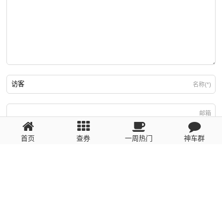
名称(*)
邮箱
首页
查券
一周热门
神车群
游客
回复需填写必要信息
粤ICP备2023110056号
提醒：数据源于网络，未经验证，请自行甄别，谨防受骗！ 如有侵权、不良信
息请第一时间联系我们删除！1481663575@qq.com
网站地图