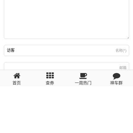
名称(*)
邮箱
首页
查券
一周热门
神车群
游客
回复需填写必要信息
粤ICP备2023110056号
提醒：数据源于网络，未经验证，请自行甄别，谨防受骗！ 如有侵权、不良信
息请第一时间联系我们删除！1481663575@qq.com
网站地图