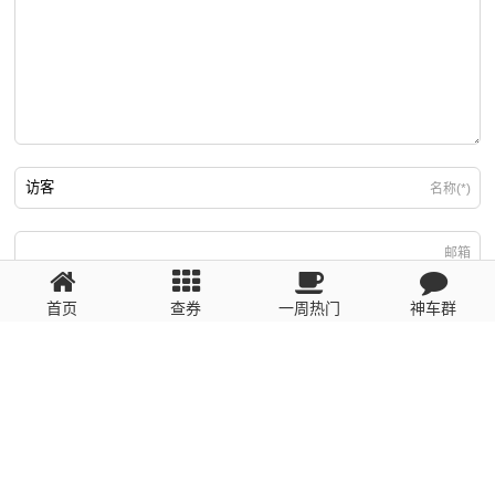
名称(*)
邮箱
首页
查券
一周热门
神车群
游客
回复需填写必要信息
粤ICP备2023110056号
提醒：数据源于网络，未经验证，请自行甄别，谨防受骗！ 如有侵权、不良信
息请第一时间联系我们删除！1481663575@qq.com
网站地图