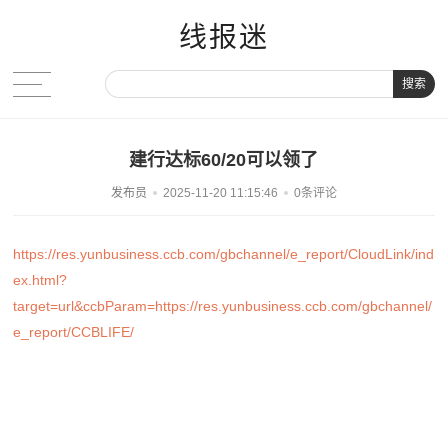
线报迷
搜索
建行达标60/20可以领了
发布员
2025-11-20 11:15:46
0条评论
https://res.yunbusiness.ccb.com/gbchannel/e_report/CloudLink/ind
ex.html?
target=url&ccbParam=https://res.yunbusiness.ccb.com/gbchannel/
e_report/CCBLIFE/