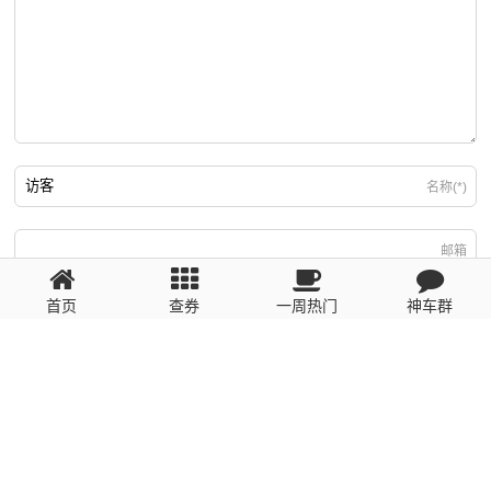
名称(*)
邮箱
首页
查券
一周热门
神车群
游客
回复需填写必要信息
粤ICP备2023110056号
提醒：数据源于网络，未经验证，请自行甄别，谨防受骗！ 如有侵权、不良信
息请第一时间联系我们删除！1481663575@qq.com
网站地图