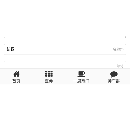
名称(*)
邮箱
首页
查券
一周热门
神车群
游客
回复需填写必要信息
粤ICP备2023110056号
提醒：数据源于网络，未经验证，请自行甄别，谨防受骗！ 如有侵权、不良信
息请第一时间联系我们删除！1481663575@qq.com
网站地图