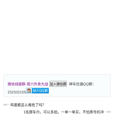
神车捡漏QQ群：
微信线报群-周六外卖大战
加入微信群
232332155
鸡蛋都这么难抢了吗？
1毛擦车巾，可以多拍，一单一单买，不怕黑号的冲