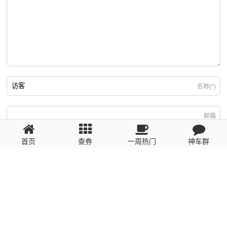
名称(*)
邮箱
首页
查券
一周热门
神车群
游客
回复需填写必要信息
粤ICP备2023110056号
提醒：数据源于网络，未经验证，请自行甄别，谨防受骗！ 如有侵权、不良信
息请第一时间联系我们删除！1481663575@qq.com
网站地图