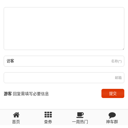
名称(*)
邮箱
游客
回复需填写必要信息
首页
查券
一周热门
神车群
粤ICP备2023110056号