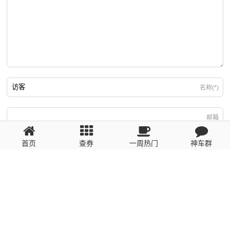
名称(*)
邮箱
首页
查券
一周热门
神车群
游客
回复需填写必要信息
粤ICP备2023110056号
提醒：数据源于网络，未经验证，请自行甄别，谨防受骗！ 如有侵权、不良信
息请第一时间联系我们删除！1481663575@qq.com
网站地图