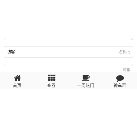
名称(*)
邮箱
首页
查券
一周热门
神车群
游客
回复需填写必要信息
粤ICP备2023110056号
提醒：数据源于网络，未经验证，请自行甄别，谨防受骗！ 如有侵权、不良信
息请第一时间联系我们删除！1481663575@qq.com
网站地图