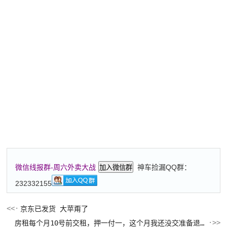
神车捡漏QQ群：
微信线报群-周六外卖大战
加入微信群
232332155
京东已发货 大苹甭了
房租每个月10号前交租，押一付一，这个月我还没交准备退房，那我就交一个月水电费？