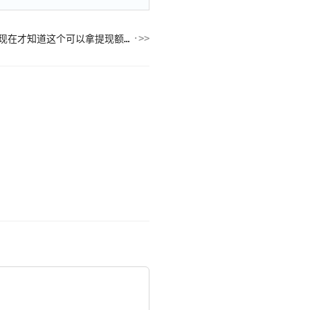
腾讯大v卡能走别人邀请开通吗？现在才知道这个可以拿提现额度