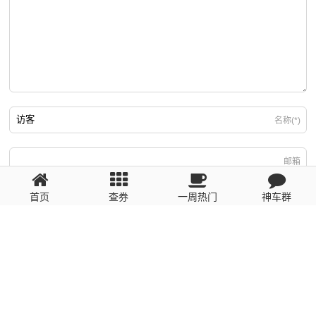
名称(*)
邮箱
首页
查券
一周热门
神车群
游客
回复需填写必要信息
粤ICP备2023110056号
提醒：数据源于网络，未经验证，请自行甄别，谨防受骗！ 如有侵权、不良信
息请第一时间联系我们删除！1481663575@qq.com
网站地图