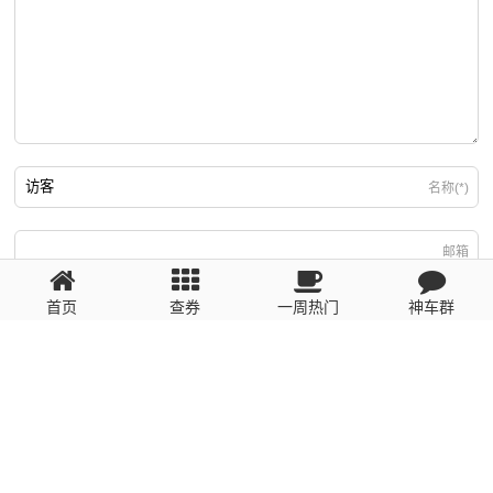
名称(*)
邮箱
首页
查券
一周热门
神车群
游客
回复需填写必要信息
粤ICP备2023110056号
提醒：数据源于网络，未经验证，请自行甄别，谨防受骗！ 如有侵权、不良信
息请第一时间联系我们删除！1481663575@qq.com
网站地图