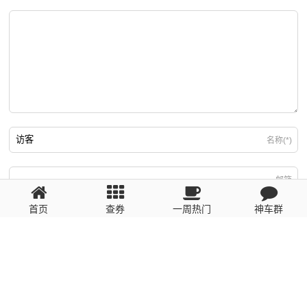
名称(*)
邮箱
首页
查券
一周热门
神车群
游客
回复需填写必要信息
粤ICP备2023110056号
提醒：数据源于网络，未经验证，请自行甄别，谨防受骗！ 如有侵权、不良信