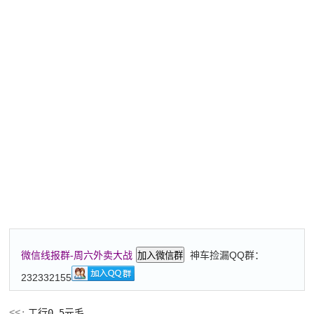
神车捡漏QQ群：
微信线报群-周六外卖大战
加入微信群
232332155
工行0.5元毛