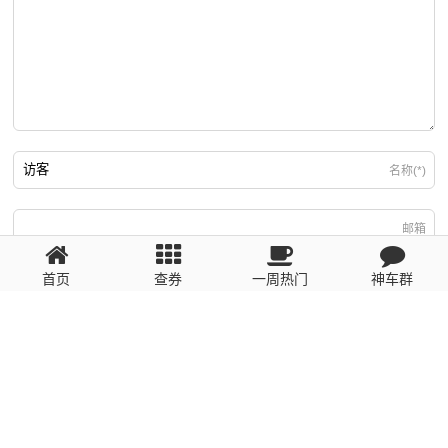
名称(*)
邮箱
首页
查券
一周热门
神车群
游客
回复需填写必要信息
粤ICP备2023110056号
提醒：数据源于网络，未经验证，请自行甄别，谨防受骗！ 如有侵权、不良信
息请第一时间联系我们删除！1481663575@qq.com
网站地图