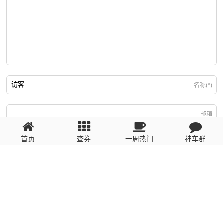
名称(*)
邮箱
首页
查券
一周热门
神车群
游客
回复需填写必要信息
粤ICP备2023110056号
提醒：数据源于网络，未经验证，请自行甄别，谨防受骗！ 如有侵权、不良信
息请第一时间联系我们删除！1481663575@qq.com
网站地图