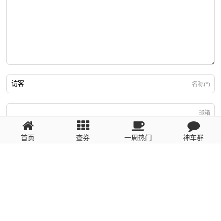
名称(*)
邮箱
首页
查券
一周热门
神车群
游客
回复需填写必要信息
粤ICP备2023110056号
提醒：数据源于网络，未经验证，请自行甄别，谨防受骗！ 如有侵权、不良信
息请第一时间联系我们删除！1481663575@qq.com
网站地图