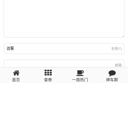
名称(*)
邮箱
首页
查券
一周热门
神车群
游客
回复需填写必要信息
粤ICP备2023110056号
提醒：数据源于网络，未经验证，请自行甄别，谨防受骗！ 如有侵权、不良信
息请第一时间联系我们删除！1481663575@qq.com
网站地图