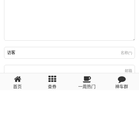
名称(*)
邮箱
首页
查券
一周热门
神车群
游客
回复需填写必要信息
粤ICP备2023110056号
提醒：数据源于网络，未经验证，请自行甄别，谨防受骗！ 如有侵权、不良信
息请第一时间联系我们删除！1481663575@qq.com
网站地图