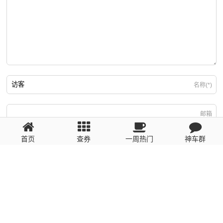
名称(*)
邮箱
首页
查券
一周热门
神车群
游客
回复需填写必要信息
粤ICP备2023110056号
提醒：数据源于网络，未经验证，请自行甄别，谨防受骗！ 如有侵权、不良信
息请第一时间联系我们删除！1481663575@qq.com
网站地图