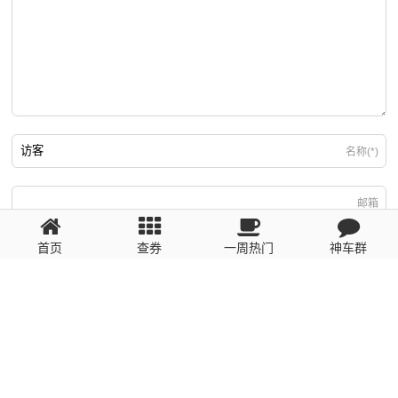
名称(*)
邮箱
首页
查券
一周热门
神车群
游客
回复需填写必要信息
粤ICP备2023110056号
提醒：数据源于网络，未经验证，请自行甄别，谨防受骗！ 如有侵权、不良信
息请第一时间联系我们删除！1481663575@qq.com
网站地图