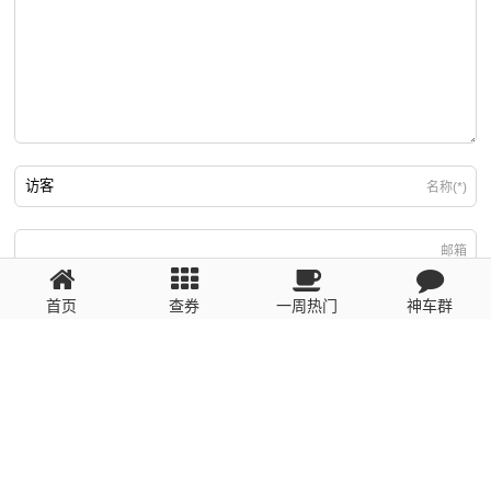
名称(*)
邮箱
首页
查券
一周热门
神车群
游客
回复需填写必要信息
粤ICP备2023110056号
提醒：数据源于网络，未经验证，请自行甄别，谨防受骗！ 如有侵权、不良信
息请第一时间联系我们删除！1481663575@qq.com
网站地图