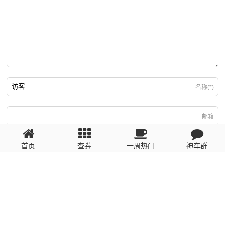
名称(*)
邮箱
游客
回复需填写必要信息
首页
查券
一周热门
神车群
粤ICP备2023110056号
提醒：数据源于网络，未经验证，请自行甄别，谨防受骗！ 如有侵权、不良信
息请第一时间联系我们删除！1481663575@qq.com
网站地图