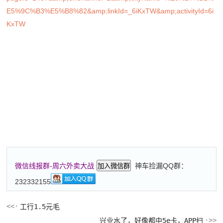
E5%9C%B3%E5%B8%82&amp;linkId=_6iKxTW&amp;activityId=6i
KxTW
神车捡漏QQ群：
微信线报群-周六外卖大战
加入微信群
232332155
工行1.5元毛
兴业水了，好像都中5e卡，APP扫