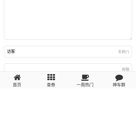
名称(*)
邮箱
首页
查券
一周热门
神车群
游客
回复需填写必要信息
粤ICP备2023110056号
提醒：数据源于网络，未经验证，请自行甄别，谨防受骗！ 如有侵权、不良信
息请第一时间联系我们删除！1481663575@qq.com
网站地图