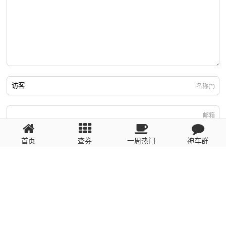
名称(*)
邮箱
首页
查券
一周热门
神车群
游客
回复需填写必要信息
粤ICP备2023110056号
提醒：数据源于网络，未经验证，请自行甄别，谨防受骗！ 如有侵权、不良信
息请第一时间联系我们删除！1481663575@qq.com
网站地图