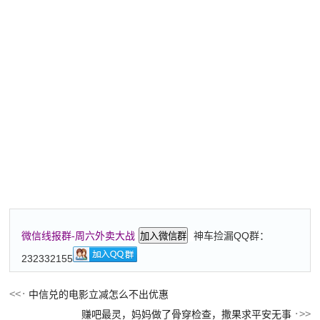
神车捡漏QQ群：
微信线报群-周六外卖大战
加入微信群
232332155
中信兑的电影立减怎么不出优惠
赚吧最灵，妈妈做了骨穿检查，撒果求平安无事