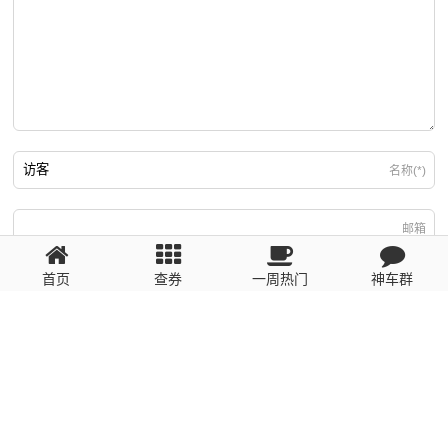
名称(*)
邮箱
首页
查券
一周热门
神车群
游客
回复需填写必要信息
粤ICP备2023110056号
提醒：数据源于网络，未经验证，请自行甄别，谨防受骗！ 如有侵权、不良信
息请第一时间联系我们删除！1481663575@qq.com
网站地图