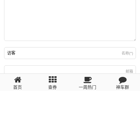
名称(*)
邮箱
首页
查券
一周热门
神车群
游客
回复需填写必要信息
粤ICP备2023110056号
提醒：数据源于网络，未经验证，请自行甄别，谨防受骗！ 如有侵权、不良信
息请第一时间联系我们删除！1481663575@qq.com
网站地图