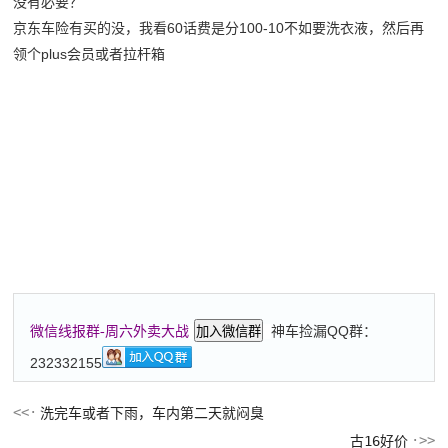
没有必要？
京东车险有买的没，我看60话费是分100-10不如要洗衣液，然后再
领个plus会员或者拉杆箱
神车捡漏QQ群：
微信线报群-周六外卖大战
加入微信群
232332155
洗完车或者下雨，车内第二天就闷臭
古16好价