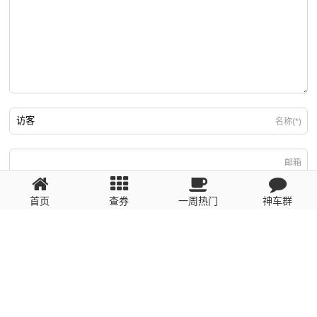
名称(*)
邮箱
首页
查券
一周热门
神车群
游客
回复需填写必要信息
粤ICP备2023110056号
提醒：数据源于网络，未经验证，请自行甄别，谨防受骗！ 如有侵权、不良信
息请第一时间联系我们删除！1481663575@qq.com
网站地图