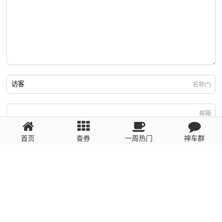
名称(*)
邮箱
首页
查券
一周热门
神车群
游客
回复需填写必要信息
粤ICP备2023110056号
提醒：数据源于网络，未经验证，请自行甄别，谨防受骗！ 如有侵权、不良信
息请第一时间联系我们删除！1481663575@qq.com
网站地图