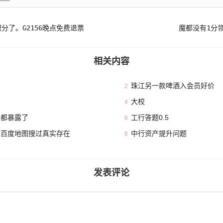
分了。G2156晚点免费退票
魔都没有1分领
相关内容
珠江另一款啤酒入会员好价
2
大校
4
本都暴露了
工行答题0.5
6
且百度地图搜过真实存在
中行资产提升问题
8
发表评论