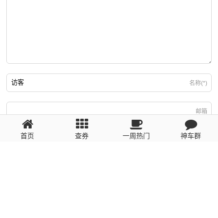
名称(*)
邮箱
首页
查券
一周热门
神车群
游客
回复需填写必要信息
粤ICP备2023110056号
提醒：数据源于网络，未经验证，请自行甄别，谨防受骗！ 如有侵权、不良信
息请第一时间联系我们删除！1481663575@qq.com
网站地图