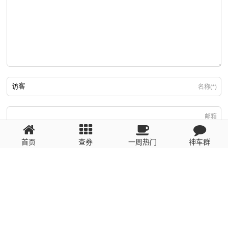
名称(*)
邮箱
首页
查券
一周热门
神车群
游客
回复需填写必要信息
粤ICP备2023110056号
提醒：数据源于网络，未经验证，请自行甄别，谨防受骗！ 如有侵权、不良信
息请第一时间联系我们删除！1481663575@qq.com
网站地图