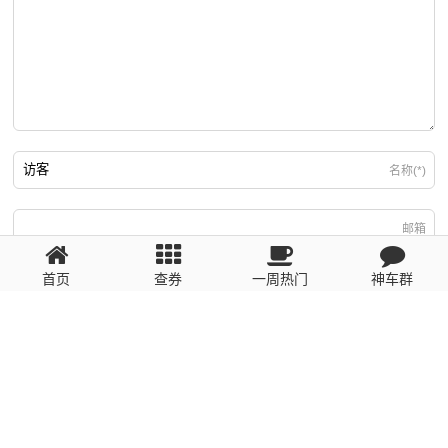
名称(*)
邮箱
首页
查券
一周热门
神车群
游客
回复需填写必要信息
粤ICP备2023110056号
提醒：数据源于网络，未经验证，请自行甄别，谨防受骗！ 如有侵权、不良信
息请第一时间联系我们删除！1481663575@qq.com
网站地图