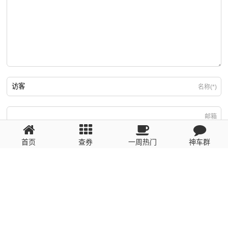
名称(*)
邮箱
首页
查券
一周热门
神车群
游客
回复需填写必要信息
粤ICP备2023110056号
提醒：数据源于网络，未经验证，请自行甄别，谨防受骗！ 如有侵权、不良信
息请第一时间联系我们删除！1481663575@qq.com
网站地图