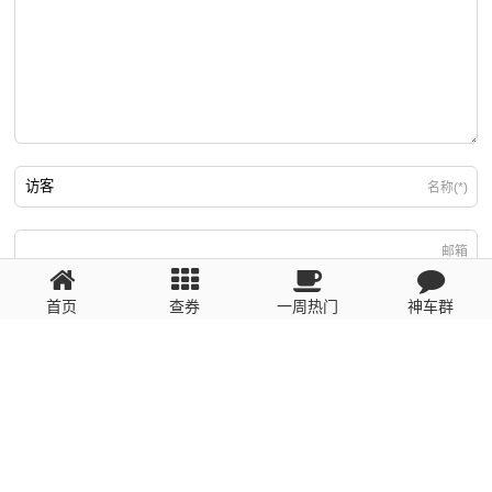
名称(*)
邮箱
首页
查券
一周热门
神车群
游客
回复需填写必要信息
粤ICP备2023110056号
提醒：数据源于网络，未经验证，请自行甄别，谨防受骗！ 如有侵权、不良信
息请第一时间联系我们删除！1481663575@qq.com
网站地图