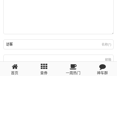
名称(*)
邮箱
首页
查券
一周热门
神车群
游客
回复需填写必要信息
粤ICP备2023110056号
提醒：数据源于网络，未经验证，请自行甄别，谨防受骗！ 如有侵权、不良信
息请第一时间联系我们删除！1481663575@qq.com
网站地图