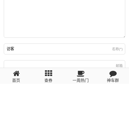
名称(*)
邮箱
首页
查券
一周热门
神车群
游客
回复需填写必要信息
粤ICP备2023110056号
提醒：数据源于网络，未经验证，请自行甄别，谨防受骗！ 如有侵权、不良信
息请第一时间联系我们删除！1481663575@qq.com
网站地图