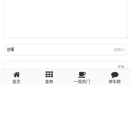
名称(*)
邮箱
首页
查券
一周热门
神车群
游客
回复需填写必要信息
粤ICP备2023110056号
提醒：数据源于网络，未经验证，请自行甄别，谨防受骗！ 如有侵权、不良信
息请第一时间联系我们删除！1481663575@qq.com
网站地图