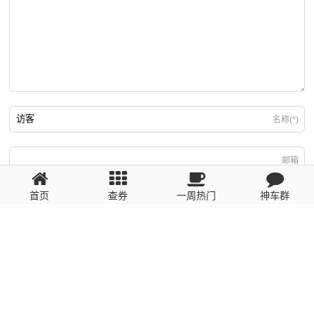
名称(*)
邮箱
首页
查券
一周热门
神车群
游客
回复需填写必要信息
粤ICP备2023110056号
提醒：数据源于网络，未经验证，请自行甄别，谨防受骗！ 如有侵权、不良信
息请第一时间联系我们删除！1481663575@qq.com
网站地图