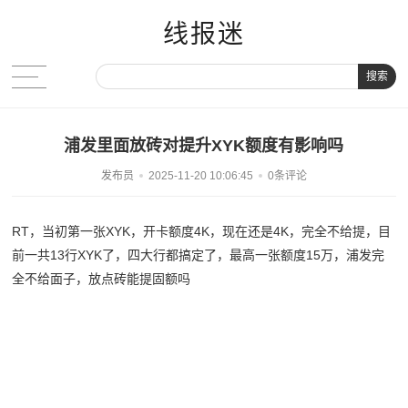
线报迷
搜索
浦发里面放砖对提升XYK额度有影响吗
发布员
2025-11-20 10:06:45
0条评论
RT，当初第一张XYK，开卡额度4K，现在还是4K，完全不给提，目
前一共13行XYK了，四大行都搞定了，最高一张额度15万，浦发完
全不给面子，放点砖能提固额吗