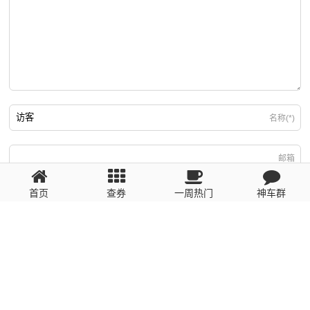
名称(*)
邮箱
首页
查券
一周热门
神车群
游客
回复需填写必要信息
粤ICP备2023110056号
提醒：数据源于网络，未经验证，请自行甄别，谨防受骗！ 如有侵权、不良信
息请第一时间联系我们删除！1481663575@qq.com
网站地图