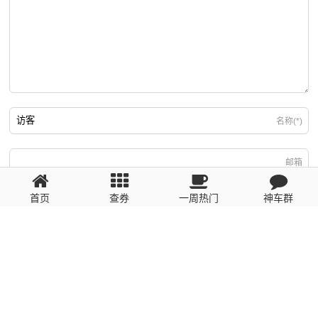
名称(*)
邮箱
首页
查券
一周热门
神车群
游客
回复需填写必要信息
粤ICP备2023110056号
提醒：数据源于网络，未经验证，请自行甄别，谨防受骗！ 如有侵权、不良信
息请第一时间联系我们删除！1481663575@qq.com
网站地图