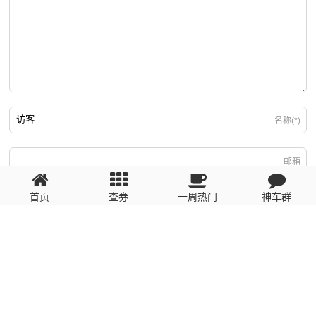
名称(*)
邮箱
首页
查券
一周热门
神车群
游客
回复需填写必要信息
粤ICP备2023110056号
提醒：数据源于网络，未经验证，请自行甄别，谨防受骗！ 如有侵权、不良信
息请第一时间联系我们删除！1481663575@qq.com
网站地图