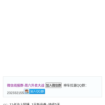
神车捡漏QQ群：
微信线报群-周六外卖大战
加入微信群
232332155
11点沪上阿姨 1亓新品券-持续5天