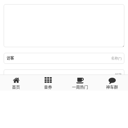
名称(*)
邮箱
首页
查券
一周热门
神车群
游客
回复需填写必要信息
粤ICP备2023110056号
提醒：数据源于网络，未经验证，请自行甄别，谨防受骗！ 如有侵权、不良信