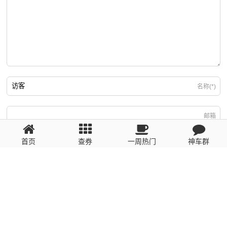
名称(*)
邮箱
首页
查券
一周热门
神车群
游客
回复需填写必要信息
粤ICP备2023110056号
提醒：数据源于网络，未经验证，请自行甄别，谨防受骗！ 如有侵权、不良信
息请第一时间联系我们删除！1481663575@qq.com
网站地图