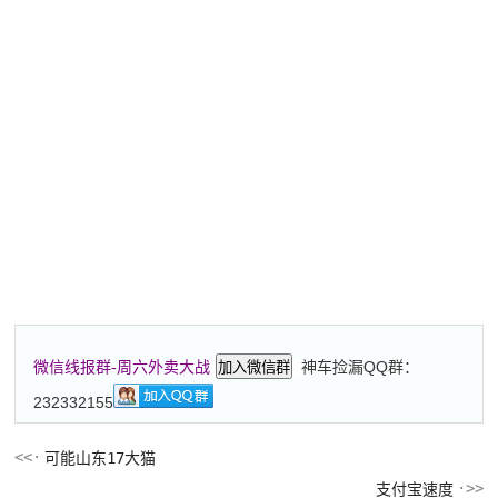
神车捡漏QQ群：
微信线报群-周六外卖大战
加入微信群
232332155
可能山东17大猫
支付宝速度