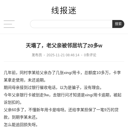
线报迷
搜索
天塌了，老父亲被邻居坑了20多w
发布员
2025-11-21 08:46:14
0条评论
几年前，同村李某给父亲办了几张xing/用卡，总额度10多万，卡李
某拿走使用，未还逾期。
期间母亲接到过银行催收电话，以为是骗子，没有理会。
今年父亲银行卡被划走9w，去银行问才知道是xing/用卡逾期，被起
诉划扣的。
父亲60多了，不懂新年用卡是啥呀。还给李某担保了一笔9万的贷
款，到期李某未还。
怎么能追回损失呀。