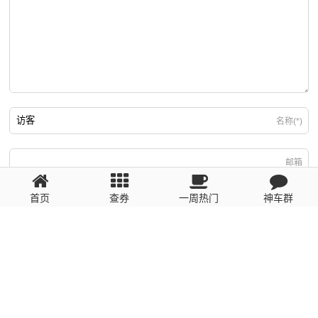
名称(*)
邮箱
首页
查券
一周热门
神车群
游客
回复需填写必要信息
粤ICP备2023110056号
提醒：数据源于网络，未经验证，请自行甄别，谨防受骗！ 如有侵权、不良信
息请第一时间联系我们删除！1481663575@qq.com
网站地图