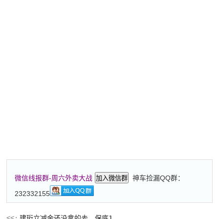
神车捡漏QQ群：
微信线报群-周六外卖大战
加入微信群
232332155
建珩立减金还没拿的去，保底1