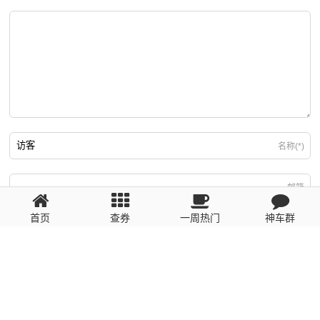
名称(*)
邮箱
首页
查券
一周热门
神车群
游客
回复需填写必要信息
粤ICP备2023110056号
提醒：数据源于网络，未经验证，请自行甄别，谨防受骗！ 如有侵权、不良信