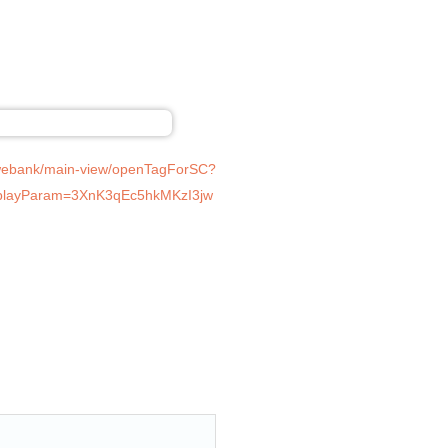
/webank/main-view/openTagForSC?
ayParam=3XnK3qEc5hkMKzI3jw