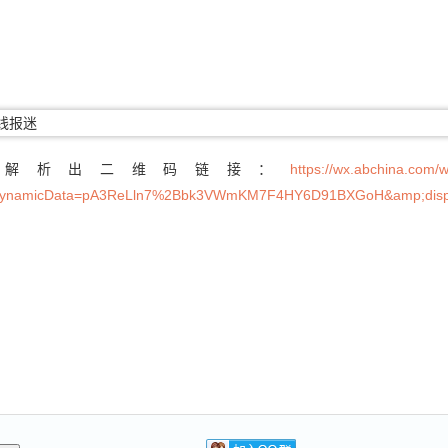
您解析出二维码链接：
https://wx.abchina.com
namicData=pA3ReLln7%2Bbk3VWmKM7F4HY6D91BXGoH&amp;displ