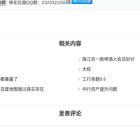
神车捡漏QQ群：232332155
信群
相关内容
珠江另一款啤酒入会员好价
2
大校
4
本都暴露了
工行答题0.5
6
且百度地图搜过真实存在
中行资产提升问题
8
发表评论