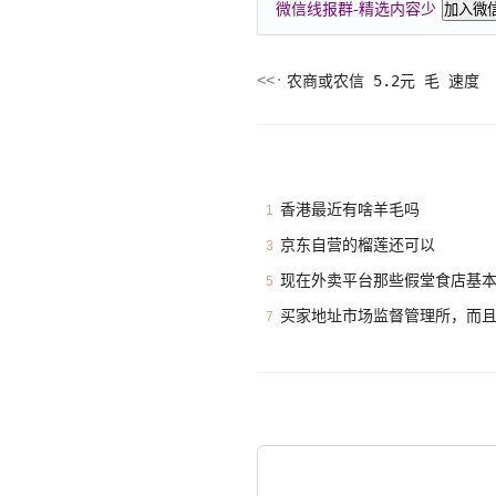
微信线报群-精选内容少
加入微
农商或农信 5.2元 毛 速度
香港最近有啥羊毛吗
1
京东自营的榴莲还可以
3
现在外卖平台那些假堂食店基
5
买家地址市场监督管理所，而
7