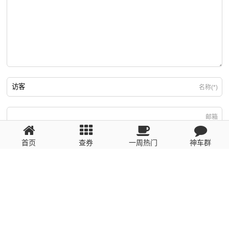
名称(*)
邮箱
首页
查券
一周热门
神车群
游客
回复需填写必要信息
粤ICP备2023110056号
提醒：数据源于网络，未经验证，请自行甄别，谨防受骗！ 如有侵权、不良信
息请第一时间联系我们删除！1481663575@qq.com
网站地图