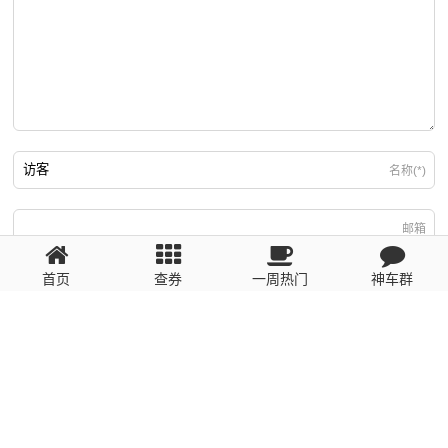
名称(*)
邮箱
首页
查券
一周热门
神车群
游客
回复需填写必要信息
粤ICP备2023110056号
提醒：数据源于网络，未经验证，请自行甄别，谨防受骗！ 如有侵权、不良信
息请第一时间联系我们删除！1481663575@qq.com
网站地图