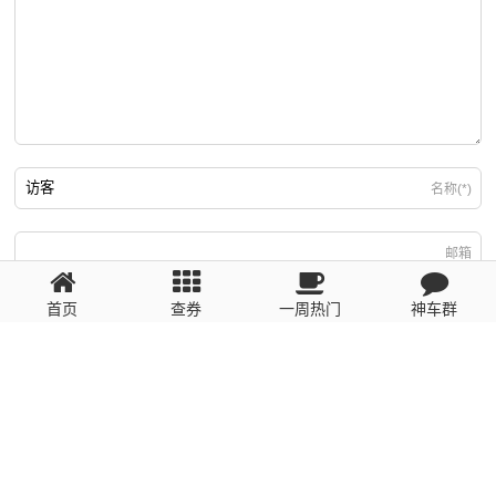
名称(*)
邮箱
首页
查券
一周热门
神车群
游客
回复需填写必要信息
粤ICP备2023110056号
提醒：数据源于网络，未经验证，请自行甄别，谨防受骗！ 如有侵权、不良信
息请第一时间联系我们删除！1481663575@qq.com
网站地图